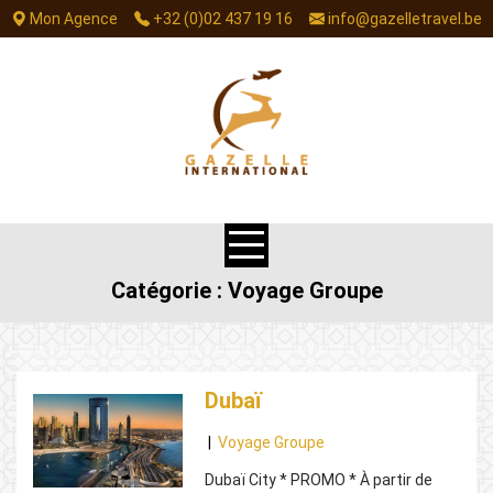
S
Mon Agence
+32 (0)02 437 19 16
info@gazelletravel.be
k
i
p
t
o
c
o
n
t
e
Catégorie :
Voyage Groupe
n
t
Dubaï
|
Voyage Groupe
Dubaï City * PROMO * À partir de